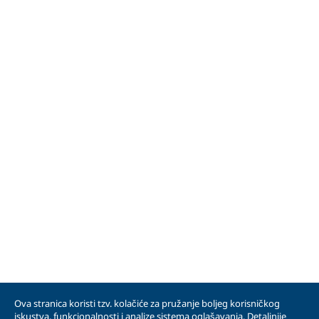
Ova stranica koristi tzv. kolačiće za pružanje boljeg korisničkog
iskustva, funkcionalnosti i analize sistema oglašavanja. Detaljnije