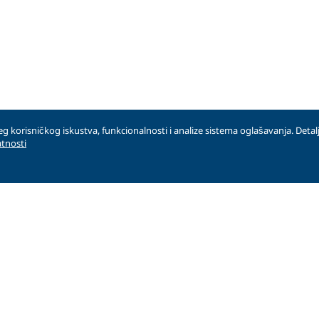
jeg korisničkog iskustva, funkcionalnosti i analize sistema oglašavanja. Detalj
atnosti