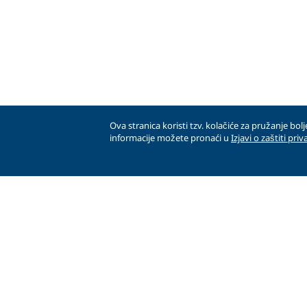
Ova stranica koristi tzv. kolačiće za pružanje bol
informacije možete pronaći u
Izjavi o zaštiti priv