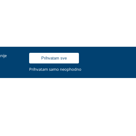
nije
Prihvatam sve
Prihvatam samo neophodno