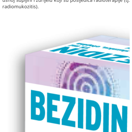
usnoj šupljini i ždrijelu koji su posljedica radioterapije (tj.
radiomukozitis).