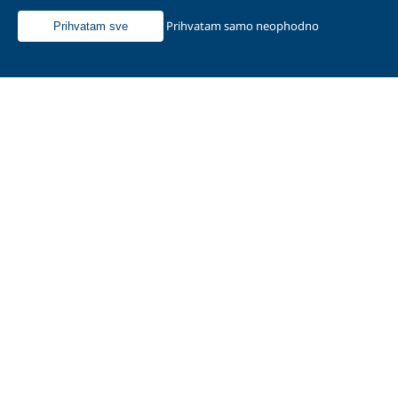
Prihvatam samo neophodno
Prihvatam sve
Naslovna
O nama
Proizvodi
Kontakt