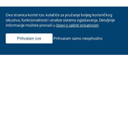
Ova stranica koristi tzv. kolačiće za pružanje boljeg korisničkog
iskustva, funkcionalnosti i analize sistema oglašavanja. Detaljnije
informacije možete pronaći u
Izjavi o zaštiti privatnosti
Prihvatam samo neophodno
Prihvatam sve