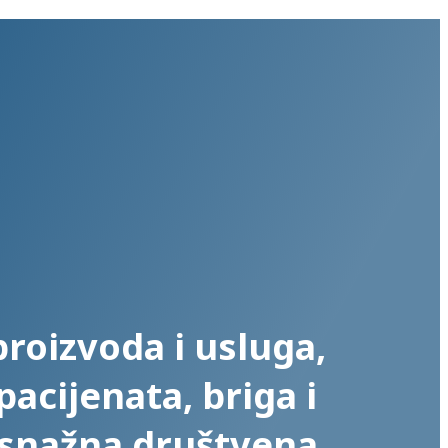
proizvoda i usluga,
acijenata, briga i
i snažna društvena