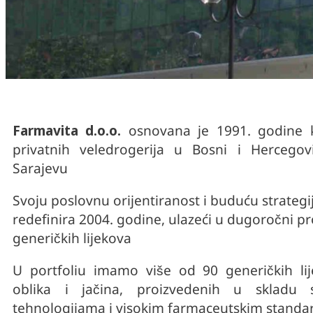
Farmavita d.o.o.
osnovana je 1991. godine 
privatnih veledrogerija u Bosni i Hercegov
Sarajevu
Svoju poslovnu orijentiranost i buduću strategi
redefinira 2004. godine, ulazeći u dugoročni pr
generičkih lijekova
U portfoliu imamo više od 90 generičkih li
oblika i jačina, proizvedenih u skladu 
tehnologijama i visokim farmaceutskim standa