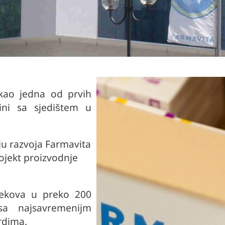
kao jedna od prvih
ini sa sjedištem u
ju razvoja Farmavita
ojekt proizvodnje
jekova u preko 200
sa najsavremenijm
rdima.