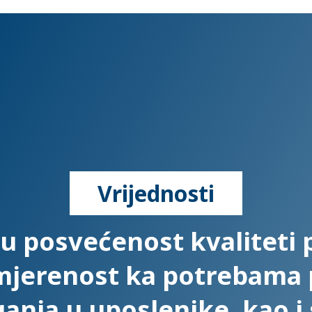
Vrijednosti
u posvećenost kvaliteti 
smjerenost ka potrebama p
anja u uposlenike, kao 