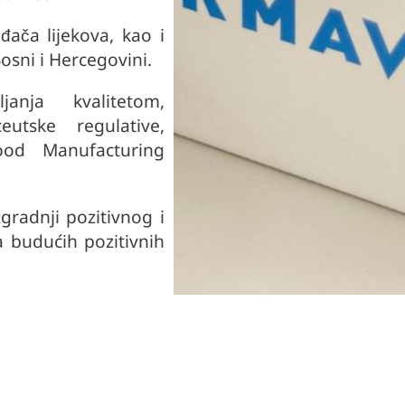
ača lijekova, kao i
Bosni i Hercegovini.
anja kvalitetom,
utske regulative,
ood Manufacturing
gradnji pozitivnog i
a budućih pozitivnih