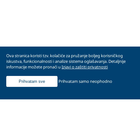
Ova stranica koristi tzv. kolačiće za pružanje boljeg korisničkog
iskustva, funkcionalnosti i analize sistema oglašavanja. Detaljnije
informacije možete pronaći u
Izjavi o zaštiti privatnosti
Prihvatam samo neophodno
Prihvatam sve