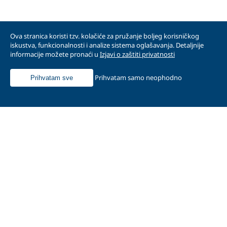
Ova stranica koristi tzv. kolačiće za pružanje boljeg korisničkog
iskustva, funkcionalnosti i analize sistema oglašavanja. Detaljnije
Veledrogerija
informacije možete pronaći u
Izjavi o zaštiti privatnosti
Prihvatam samo neophodno
Prihvatam sve
Iskustvo dugo više od 30 godina, stalno ulaganje
u poboljšanje poslovnih procesa, brz i fleksibilan
odgovor na potrebe kupaca, čini Farmavitu
jednim od najpoželjnijih i najpouzdanijih
partnera u…
#
Otvorene pozicije