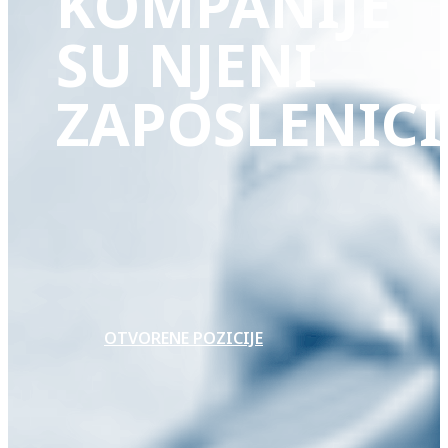
KOMPANIJE
SU NJENI
ZAPOSLENICI
OTVORENE POZICIJE