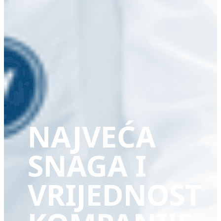
NAJVEĆA
SNAGA I
VRIJEDNOST